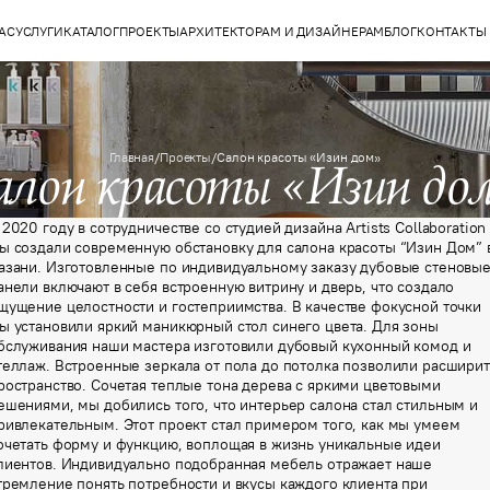
АС
УСЛУГИ
КАТАЛОГ
ПРОЕКТЫ
АРХИТЕКТОРАМ И ДИЗАЙНЕРАМ
БЛОГ
КОНТАКТЫ
Главная
/
Проекты
/
Салон красоты «Изин дом»
алон красоты «Изин до
 2020 году в сотрудничестве со студией дизайна Artists Collaboration
ы создали современную обстановку для салона красоты “Изин Дом” 
азани. Изготовленные по индивидуальному заказу дубовые стеновы
анели включают в себя встроенную витрину и дверь, что создало
щущение целостности и гостеприимства. В качестве фокусной точки
ы установили яркий маникюрный стол синего цвета. Для зоны
бслуживания наши мастера изготовили дубовый кухонный комод и
теллаж. Встроенные зеркала от пола до потолка позволили расширит
ространство. Сочетая теплые тона дерева с яркими цветовыми
ешениями, мы добились того, что интерьер салона стал стильным и
ривлекательным. Этот проект стал примером того, как мы умеем
очетать форму и функцию, воплощая в жизнь уникальные идеи
лиентов. Индивидуально подобранная мебель отражает наше
тремление понять потребности и вкусы каждого клиента при