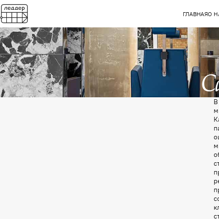
ГЛАВНАЯ
О Н
С
В
м
К
п
о
м
о
с
п
р
п
с
к
с