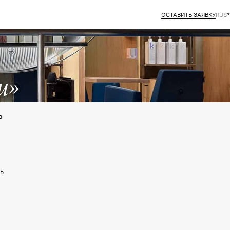
ОСТАВИТЬ ЗАЯВКУ
RUS
м»
в
е
ь