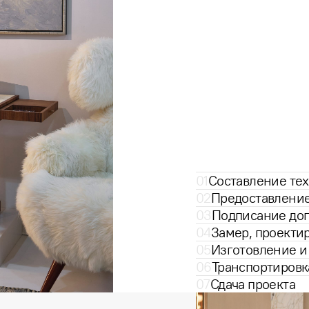
01
Составление тех
02
Предоставлени
03
Подписание дог
04
Замер, проекти
05
Изготовление и
06
Транспортировк
07
Сдача проекта