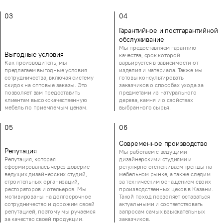
03
04
Гарантийное и постгарантийной
обслуживание
Мы предоставляем гарантию
Выгодные условия
качества, срок которой
Как производитель, мы
варьируется в зависимости от
предлагаем выгодные условия
изделия и материала. Также мы
сотрудничества, включая систему
готовы консультировать
скидок на оптовые заказы. Это
заказчиков о способах ухода за
позволяет вам предоставить
предметами из натурального
клиентам высококачественную
дерева, камня и о свойствах
мебель по приемлемым ценам.
выбранного сырья.
05
06
Современное производство
Репутация
Мы работаем с ведущими
Репутация, которая
дизайнерскими студиями и
сформировалась через доверие
регулярно отслеживаем тренды на
ведущих дизайнерских студий,
мебельном рынке, а также следим
строительных организаций,
за техническим оснащением своих
рестораторов и отельеров. Мы
производственных цехов в Казани.
мотивированы на долгосрочное
Такой поход позволяет оставаться
сотрудничество и дорожим своей
актуальными и соответствовать
репутацией, поэтому мы ручаемся
запросам самых взыскательных
за качество своей продукции.
заказчиков.