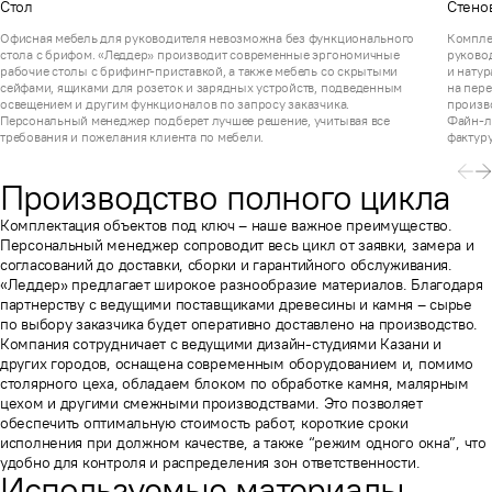
Стол
Стено
Офисная мебель для руководителя невозможна без функционального
Комплек
стола с брифом. «Леддер» производит современные эргономичные
руковод
рабочие столы с брифинг-приставкой, а также мебель со скрытыми
и нату
сейфами, ящиками для розеток и зарядных устройств, подведенным
на пере
освещением и другим функционалов по запросу заказчика.
произв
Персональный менеджер подберет лучшее решение, учитывая все
Файн-л
требования и пожелания клиента по мебели.
фактур
Производство полного цикла
Комплектация объектов под ключ – наше важное преимущество.
Персональный менеджер сопроводит весь цикл от заявки, замера и
согласований до доставки, сборки и гарантийного обслуживания.
«Леддер» предлагает широкое разнообразие материалов. Благодаря
партнерству с ведущими поставщиками древесины и камня – сырье
по выбору заказчика будет оперативно доставлено на производство.
Компания сотрудничает с ведущими дизайн-студиями Казани и
других городов, оснащена современным оборудованием и, помимо
столярного цеха, обладаем блоком по обработке камня, малярным
цехом и другими смежными производствами. Это позволяет
обеспечить оптимальную стоимость работ, короткие сроки
исполнения при должном качестве, а также “режим одного окна”, что
удобно для контроля и распределения зон ответственности.
Используемые материалы