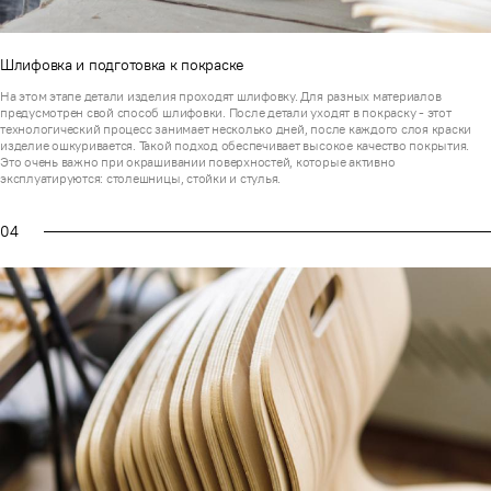
Шлифовка и подготовка к покраске
На этом этапе детали изделия проходят шлифовку. Для разных материалов
предусмотрен свой способ шлифовки. После детали уходят в покраску - этот
технологический процесс занимает несколько дней, после каждого слоя краски
изделие ошкуривается. Такой подход обеспечивает высокое качество покрытия.
Это очень важно при окрашивании поверхностей, которые активно
эксплуатируются: столешницы, стойки и стулья.
04