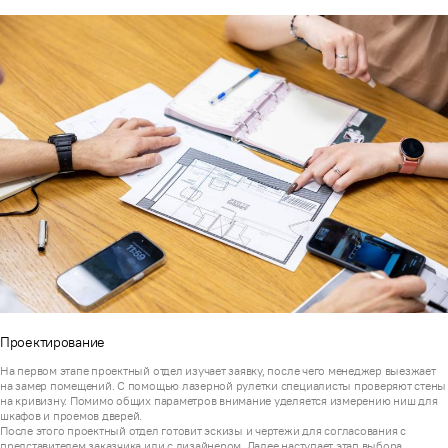
Проектирование
На первом этапе проектный отдел изучает заявку, после чего менеджер выезжает
на замер помещений. С помощью лазерной рулетки специалисты проверяют стены
на кривизну. Помимо общих параметров внимание уделяется измерению ниш для
шкафов и проемов дверей.
После этого проектный отдел готовит эскизы и чертежи для согласования с
представителем заказчика или с дизайнером. Далее наступает этап выбора