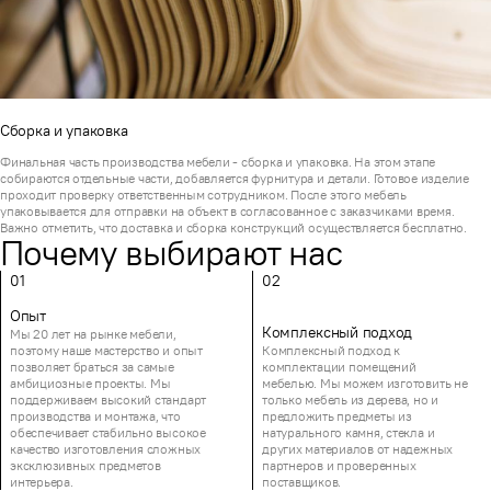
Сборка и упаковка
Финальная часть производства мебели - сборка и упаковка. На этом этапе
собираются отдельные части, добавляется фурнитура и детали. Готовое изделие
проходит проверку ответственным сотрудником. После этого мебель
упаковывается для отправки на объект в согласованное с заказчиками время.
Важно отметить, что доставка и сборка конструкций осуществляется бесплатно.
Почему выбирают нас
01
02
Опыт
Комплексный подход
Мы 20 лет на рынке мебели,
поэтому наше мастерство и опыт
Комплексный подход к
позволяет браться за самые
комплектации помещений
амбициозные проекты. Мы
мебелью. Мы можем изготовить не
поддерживаем высокий стандарт
только мебель из дерева, но и
производства и монтажа, что
предложить предметы из
обеспечивает стабильно высокое
натурального камня, стекла и
качество изготовления сложных
других материалов от надежных
эксклюзивных предметов
партнеров и проверенных
интерьера.
поставщиков.