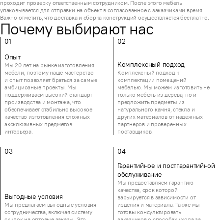
проходит проверку ответственным сотрудником. После этого мебель
упаковывается для отправки на объект в согласованное с заказчиками время.
Важно отметить, что доставка и сборка конструкций осуществляется бесплатно.
Почему выбирают нас
01
02
Опыт
Комплексный подход
Мы 20 лет на рынке изготовления
мебели, поэтому наше мастерство
Комплексный подход к
и опыт позволяет браться за самые
комплектации помещений
амбициозные проекты. Мы
мебелью. Мы можем изготовить не
поддерживаем высокий стандарт
только мебель из дерева, но и
производства и монтажа, что
предложить предметы из
обеспечивает стабильно высокое
натурального камня, стекла и
качество изготовления сложных
других материалов от надежных
эксклюзивных предметов
партнеров и проверенных
интерьера.
поставщиков.
03
04
Гарантийное и постгарантийной
обслуживание
Мы предоставляем гарантию
качества, срок которой
Выгодные условия
варьируется в зависимости от
Мы предлагаем выгодные условия
изделия и материала. Также мы
сотрудничества, включая систему
готовы консультировать
скидок на оптовые заказы. Это
заказчиков о способах ухода за