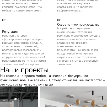
позволяет вам предоставить
предметами из натурального
клиентам высококачественную
дерева, камня и о свойствах
мебель по приемлемым ценам.
выбранного сырья.
05
06
Современное производство
Мы работаем с ведущими
Репутация
дизайнерскими студиями и
Репутация, которая
регулярно отслеживаем тренды в
сформировалась через доверие
изготовлении мебели, а также
ведущих дизайнерских студий,
следим за техническим
строительных организаций,
оснащением своих
рестораторов и отельеров. Мы
производственных цехов. Такой
мотивированы на долгосрочное
поход позволяет оставаться
сотрудничество и дорожим своей
актуальными и соответствовать
репутацией, поэтому мы ручаемся
запросам самых взыскательных
за качество своей продукции.
заказчиков.
Наши проекты
Мы создаём не просто мебель, а наследие: безупречное,
функциональное, вне времени. Потому что настоящее мастерство —
это когда за качеством стоит душа.