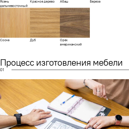
Ясень
Красное дерево
Абаш
Береза
дальневосточный
Сосна
Дуб
Орех
американский
Процесс изготовления мебели
01