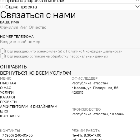
06
Транспортировка и монтаж
07
Сдача проекта
Связаться с нами
ВАШЕ ИМЯ
НОМЕР ТЕЛЕФОНА
Подтверждаю, что ознакомлен(а) с
Политикой конфиденциальности
Подтверждаю согласие на обработку
персональных данных
ОТПРАВИТЬ
ВЕРНУТЬСЯ КО ВСЕМ УСЛУГАМ
МЕНЮ
ОФИС ЛЕДДЕР
ГЛАВНАЯ
Республика Татарстан
О НАС
г. Казань, ул. Подлужная, 56
УСЛУГИ
420015
КАТАЛОГ
ПРОЕКТЫ
АРХИТЕКТОРАМ И ДИЗАЙНЕРАМ
ПРОИЗВОДСТВО
БЛОГ
Республика Татарстан, г. Казань
КОНТАКТЫ
КОНТАКТЫ
РЕЖИМ РАБОТЫ
+7 (966) 240-05-55
Пн–Пт: 8:30–17:00
INFO@LEDDER.RU
Сб-Вс — выходной