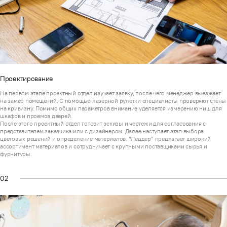
Проектирование
На первом этапе проектный отдел изучает заявку, после чего менеджер выезжает
на замер помещений. С помощью лазерной рулетки специалисты проверяют стены
на кривизну. Помимо общих параметров внимание уделяется измерению ниш для
шкафов и проемов дверей.
После этого проектный отдел готовит эскизы и чертежи для согласования с
представителем заказчика или с дизайнером. Далее наступает этап выбора
цветовых решений и определение материалов. “Леддер” предлагает широкий
ассортимент материалов и сотрудничает с крупными поставщиками сырья и
фурнитуры.
02