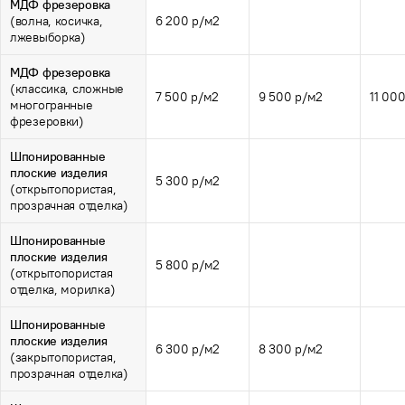
МДФ фрезеровка
(волна, косичка,
6 200 р/м2
лжевыборка)
МДФ фрезеровка
(классика, сложные
7 500 р/м2
9 500 р/м2
11 00
многогранные
фрезеровки)
Шпонированные
плоские изделия
5 300 р/м2
(открытопористая,
прозрачная отделка)
Шпонированные
плоские изделия
5 800 р/м2
(открытопористая
отделка, морилка)
Шпонированные
плоские изделия
6 300 р/м2
8 300 р/м2
(закрытопористая,
прозрачная отделка)