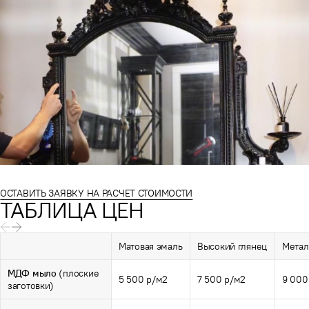
ОСТАВИТЬ ЗАЯВКУ НА РАСЧЕТ СТОИМОСТИ
ТАБЛИЦА ЦЕН
Матовая эмаль
Высокий глянец
Метал
МДФ мыло
(плоские
5 500 р/м2
7 500 р/м2
9 000
заготовки)