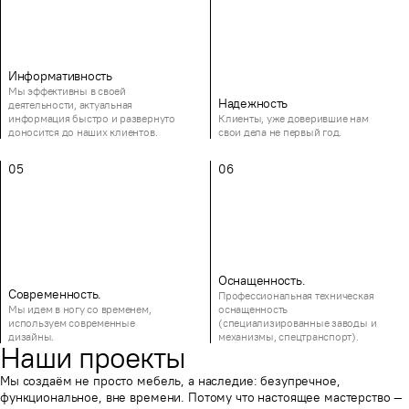
Информативность
Мы эффективны в своей
Надежность
деятельности, актуальная
информация быстро и развернуто
Клиенты, уже доверившие нам
доносится до наших клиентов.
свои дела не первый год.
05
06
Оснащенность.
Современность.
Профессиональная техническая
Мы идем в ногу со временем,
оснащенность
используем современные
(специализированные заводы и
дизайны.
механизмы, спецтранспорт).
Наши проекты
Мы создаём не просто мебель, а наследие: безупречное,
функциональное, вне времени. Потому что настоящее мастерство —