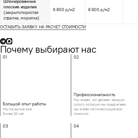
Шпонированные
плоские изделия
6 800 р/м2
8 800 р/м2
(закрытопористая
отделка, морилка)
ОСТАВИТЬ ЗАЯВКУ НА РАСЧЕТ СТОИМОСТИ
Почему выбирают нас
01
02
Профессиональность
Мы знаем, что делаем: каждую
Большой опыт работы
услугу, которую мы предлагаем,
Мы на рынке уже
мы знаем не понаслышке все
более 20 лет.
тонкости.
03
04