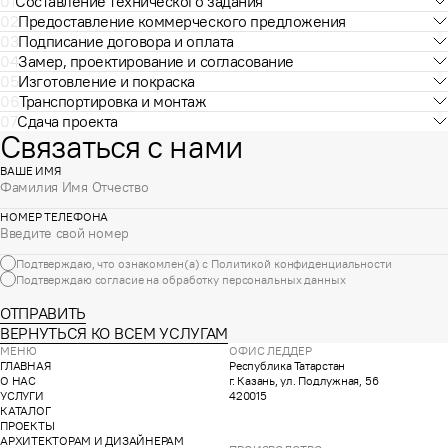
01
Составление технического задания
02
Предоставление коммерческого предложения
03
Подписание договора и оплата
04
Замер, проектирование и согласование
05
Изготовление и покраска
06
Транспортировка и монтаж
07
Сдача проекта
Связаться с нами
ВАШЕ ИМЯ
НОМЕР ТЕЛЕФОНА
Подтверждаю, что ознакомлен(а) с
Политикой конфиденциальности
Подтверждаю согласие на обработку
персональных данных
ОТПРАВИТЬ
ВЕРНУТЬСЯ КО ВСЕМ УСЛУГАМ
МЕНЮ
ОФИС ЛЕДДЕР
ГЛАВНАЯ
Республика Татарстан
О НАС
г. Казань, ул. Подлужная, 56
УСЛУГИ
420015
КАТАЛОГ
ПРОЕКТЫ
АРХИТЕКТОРАМ И ДИЗАЙНЕРАМ